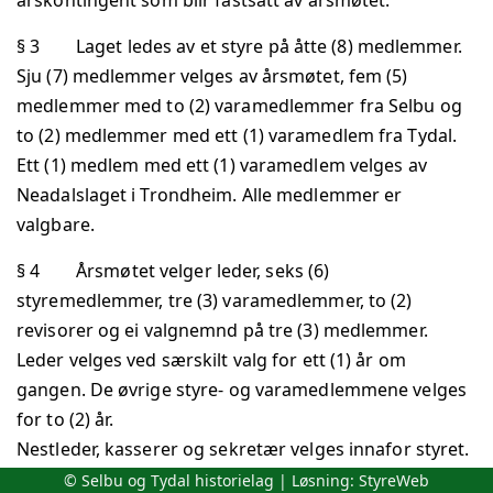
§ 3 Laget ledes av et styre på åtte (8) medlemmer.
Sju (7) medlemmer velges av årsmøtet, fem (5)
medlemmer med to (2) varamedlemmer fra Selbu og
to (2) medlemmer med ett (1) varamedlem fra Tydal.
Ett (1) medlem med ett (1) varamedlem velges av
Neadalslaget i Trondheim. Alle medlemmer er
valgbare.
§ 4 Årsmøtet velger leder, seks (6)
styremedlemmer, tre (3) varamedlemmer, to (2)
revisorer og ei valgnemnd på tre (3) medlemmer.
Leder velges ved særskilt valg for ett (1) år om
gangen. De øvrige styre- og varamedlemmene velges
for to (2) år.
Nestleder, kasserer og sekretær velges innafor styret.
Styret kan engasjere noen til å føre regnskapet om
© Selbu og Tydal historielag | Løsning:
StyreWeb