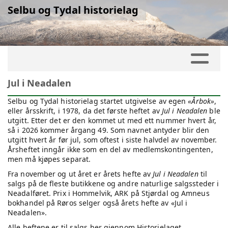
Selbu og Tydal historielag
Jul i Neadalen
Selbu og Tydal historielag startet utgivelse av egen
«Årbok»
,
eller årsskrift, i 1978, da det første heftet av
Jul i Neadalen
ble
utgitt. Etter det er den kommet ut med ett nummer hvert år,
så i 2026 kommer årgang 49. Som navnet antyder blir den
utgitt hvert år før jul, som oftest i siste halvdel av november.
Årsheftet inngår ikke som en del av medlemskontingenten,
men må kjøpes separat.
Fra november og ut året er årets hefte av
Jul i Neadalen
til
salgs på de fleste butikkene og andre naturlige salgssteder i
Neadalføret. Prix i Hommelvik, ARK på Stjørdal og Amneus
bokhandel på Røros selger også årets hefte av «Jul i
Neadalen».
Alle heftene er til salgs her gjennom Historielaget,