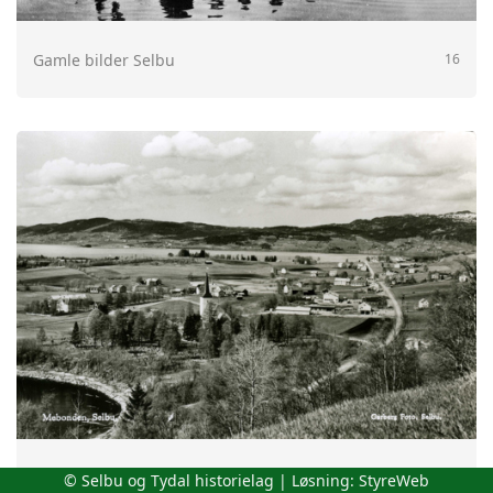
Gamle bilder Selbu
16
Gamle postkort Selbu
21
© Selbu og Tydal historielag | Løsning:
StyreWeb