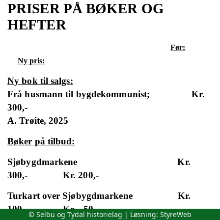
PRISER PÅ BØKER OG
HEFTER
Før:
Ny pris:
Ny bok til salgs:
Frå husmann til bygdekommunist;
Kr.
300,-
A. Trøite, 2025
Bøker på tilbud:
Sjøbygdmarkene
Kr.
300,-
Kr. 200,-
Turkart over Sjøbygdmarkene
Kr.
100,-
Kr.
50,-
© Selbu og Tydal historielag | Løsning:
StyreWeb