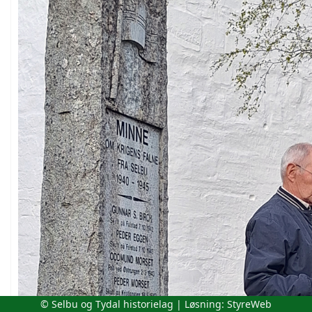
© Selbu og Tydal historielag | Løsning:
StyreWeb