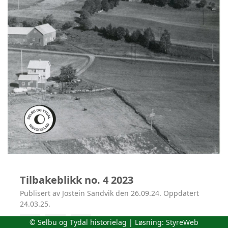
Tilbakeblikk no. 4 2023
Publisert av Jostein Sandvik den 26.09.24. Oppdatert
24.03.25.
© Selbu og Tydal historielag | Løsning:
StyreWeb