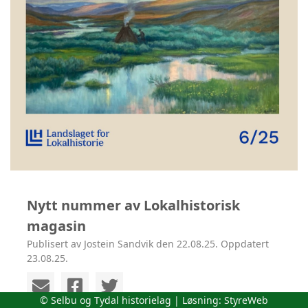
Nytt nummer av Lokalhistorisk
magasin
Publisert av Jostein Sandvik den 22.08.25. Oppdatert
23.08.25.
© Selbu og Tydal historielag | Løsning:
StyreWeb