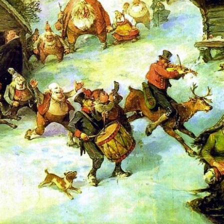
BLADNEMND
LOKALHISTORISK LITTERATUR
VALGKOMITÉ
SELBYGGBOGEN
ÆRESMEDLEMMER
BØKER - RAPPORTER
VEDTEKTER