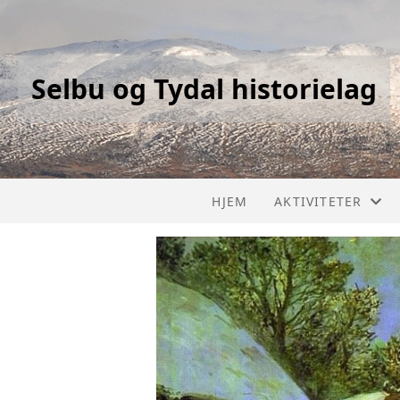
Selbu og Tydal historielag
HJEM
AKTIVITETER
KALENDER
LISTE
PROSJEKT
GJENNOMFØRTE 