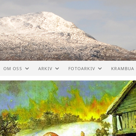
OM OSS
ARKIV
FOTOARKIV
KRAMBUA
KONTAKT
DOKUMENTER
ALBUMLISTE
ORGANISERING
JUL I NEADALEN
VIDEOER
HISTORIKK
TILBAKEBLIKK
ARRANGEMENT
STYRET
TIDSBILDER