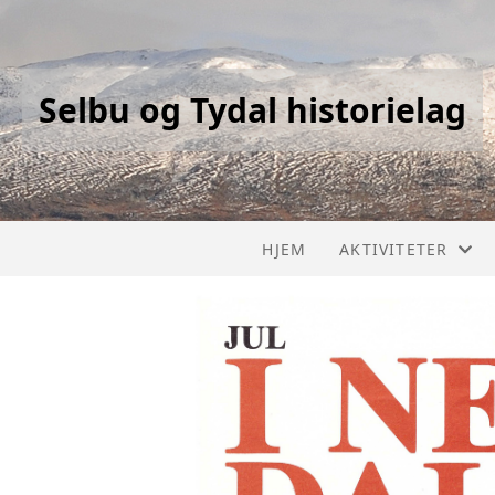
Selbu og Tydal historielag
HJEM
AKTIVITETER
KALENDER
LISTE
PROSJEKT
GJENNOMFØRTE 