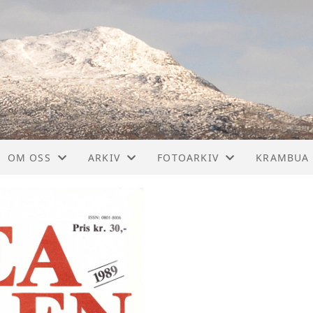
OM OSS
ARKIV
FOTOARKIV
KRAMBUA
KONTAKT
DOKUMENTER
ALBUMLISTE
ORGANISERING
JUL I NEADALEN
VIDEOER
HISTORIKK
TILBAKEBLIKK
ARRANGEMENT
STYRET
TIDSBILDER