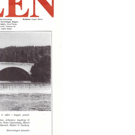
BLADNEMND
LOKALHISTORISK LITTERATUR
VALGKOMITÉ
SELBYGGBOGEN
ÆRESMEDLEMMER
BØKER - RAPPORTER
VEDTEKTER